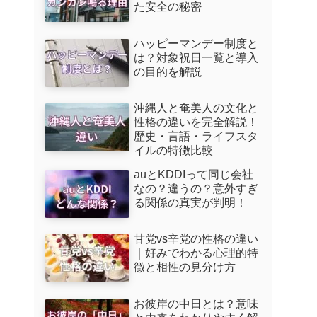
た安全の秘密
ハッピーマンデー制度と
は？対象祝日一覧と導入
の目的を解説
沖縄人と奄美人の文化と
性格の違いを完全解説！
歴史・言語・ライフスタ
イルの特徴比較
auとKDDIって同じ会社
なの？違うの？意外すぎ
る関係の真実が判明！
甘党vs辛党の性格の違い
｜好みでわかる心理的特
徴と相性の見分け方
お彼岸の中日とは？意味