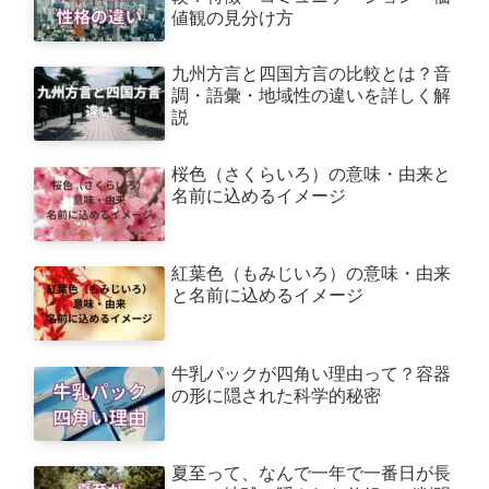
値観の見分け方
九州方言と四国方言の比較とは？音
調・語彙・地域性の違いを詳しく解
説
桜色（さくらいろ）の意味・由来と
名前に込めるイメージ
紅葉色（もみじいろ）の意味・由来
と名前に込めるイメージ
牛乳パックが四角い理由って？容器
の形に隠された科学的秘密
夏至って、なんで一年で一番日が長