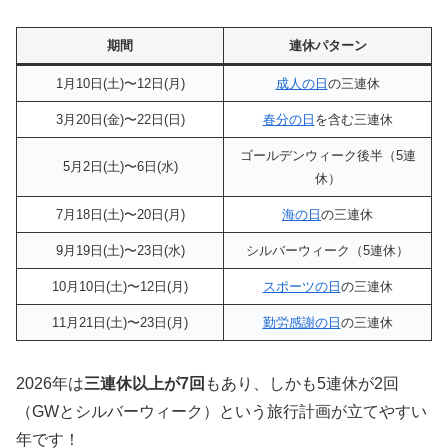
期間
連休パターン
1月10日(土)〜12日(月)
成人の日
の三連休
3月20日(金)〜22日(日)
春分の日
を含む三連休
ゴールデンウィーク後半（5連
5月2日(土)〜6日(水)
休）
7月18日(土)〜20日(月)
海の日
の三連休
9月19日(土)〜23日(水)
シルバーウィーク（5連休）
10月10日(土)〜12日(月)
スポーツの日
の三連休
11月21日(土)〜23日(月)
勤労感謝の日
の三連休
2026年は
三連休以上が7回
もあり、しかも5連休が2回
（GWとシルバーウィーク）という旅行計画が立てやすい
年です！