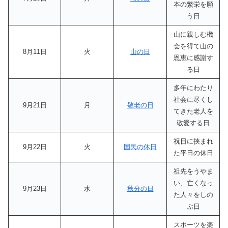
本の繁栄を願
う日
山に親しむ機
会を得て山の
8月11日
火
山の日
恩恵に感謝す
る日
多年にわたり
社会に尽くし
9月21日
月
敬老の日
てきた老人を
敬愛する日
祝日に挟まれ
9月22日
火
国民の休日
た平日の休日
祖先をうやま
い、亡くなっ
9月23日
水
秋分の日
た人々をしの
ぶ日
スポーツを楽