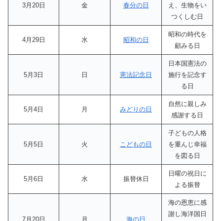
3月20日
金
春分の日
え、生物をい
つくしむ日
昭和の時代を
4月29日
水
昭和の日
顧みる日
日本国憲法の
5月3日
日
憲法記念日
施行を記念す
る日
自然に親しみ
5月4日
月
みどりの日
感謝する日
子どもの人格
5月5日
火
こどもの日
を重んじ幸福
を図る日
日曜の祝日に
5月6日
水
振替休日
よる振替
海の恩恵に感
謝し海洋国日
7月20日
月
海の日