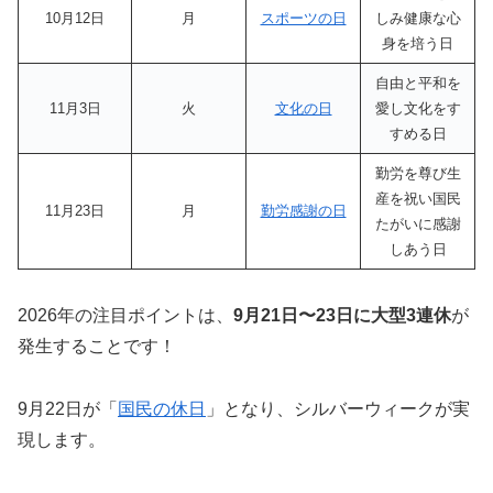
10月12日
月
スポーツの日
しみ健康な心
身を培う日
自由と平和を
11月3日
火
文化の日
愛し文化をす
すめる日
勤労を尊び生
産を祝い国民
11月23日
月
勤労感謝の日
たがいに感謝
しあう日
2026年の注目ポイントは、
9月21日〜23日に大型3連休
が
発生することです！
9月22日が「
国民の休日
」となり、シルバーウィークが実
現します。