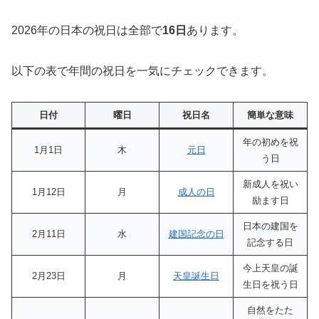
2026年の日本の祝日は全部で
16日
あります。
以下の表で年間の祝日を一気にチェックできます。
日付
曜日
祝日名
簡単な意味
年の初めを祝
1月1日
木
元日
う日
新成人を祝い
1月12日
月
成人の日
励ます日
日本の建国を
2月11日
水
建国記念の日
記念する日
今上天皇の誕
2月23日
月
天皇誕生日
生日を祝う日
自然をたた