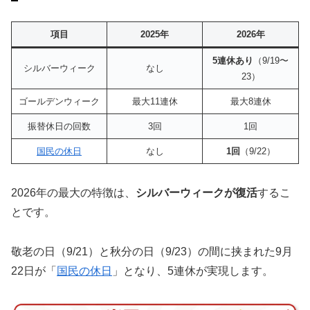
項目
2025年
2026年
5連休あり
（9/19〜
シルバーウィーク
なし
23）
ゴールデンウィーク
最大11連休
最大8連休
振替休日の回数
3回
1回
国民の休日
なし
1回
（9/22）
2026年の最大の特徴は、
シルバーウィークが復活
するこ
とです。
敬老の日（9/21）と秋分の日（9/23）の間に挟まれた9月
22日が「
国民の休日
」となり、5連休が実現します。