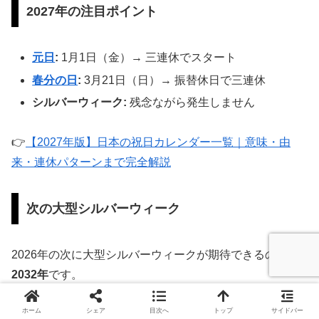
2027年の注目ポイント
元日
:
1月1日（金）→ 三連休でスタート
春分の日
:
3月21日（日）→ 振替休日で三連休
シルバーウィーク:
残念ながら発生しません
👉
【2027年版】日本の祝日カレンダー一覧｜意味・由
来・連休パターンまで完全解説
次の大型シルバーウィーク
2026年の次に大型シルバーウィークが期待できるのは
2032年
です。
ホーム
シェア
目次へ
トップ
サイドバー
シルバーウィークは数年に一度しか発生しないため、