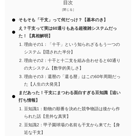
目次
そもそも「干支」って何だっけ？【基本のき】
え？干支って実は60通りもある超複雑システムだっ
た！【真相解明】
理由その1：「十干」という知られざるもう一つの
システム【隠された半分】
理由その2：十干と十二支を組み合わせると60通り
の大システム【数学的美しさ】
理由その3：還暦の「還る暦」はこの60年周期だっ
た【人生の大発見】
まだあった！干支にまつわる面白すぎる豆知識【追い
打ち情報】
豆知識1：動物の順番を決めた競争物語は後から作
られた話【意外な真実】
豆知識2：甲子園球場の名前も干支から来てた【身
近な干支】