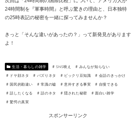
次回は「24時間制の国際比較」について、アメリカ人が
24時間制を『軍事時間』と呼ぶ驚きの理由と、日本独特
の25時表記の秘密を一緒に探ってみませんか？
きっと「そんな違いがあったの？」って新発見があります
よ！
生活・暮らしの雑学
SNS映え
みんなが知らない
ドヤ顔ネタ
バズりネタ
ビックリ豆知識
会話のきっかけ
国民的勘違い
常識の嘘
意外すぎる事実
自慢できる
話したくなる
話のネタ
隠された秘密
面白い雑学
驚愕の真実
スポンサーリンク