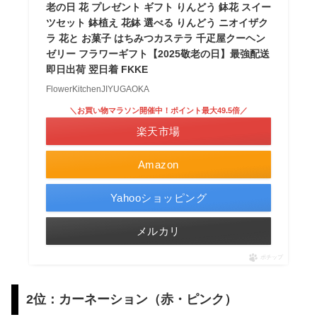
老の日 花 プレゼント ギフト りんどう 鉢花 スイー
ツセット 鉢植え 花鉢 選べる りんどう ニオイザク
ラ 花と お菓子 はちみつカステラ 千疋屋クーヘン
ゼリー フラワーギフト【2025敬老の日】最強配送
即日出荷 翌日着 FKKE
FlowerKitchenJIYUGAOKA
＼お買い物マラソン開催中！ポイント最大49.5倍／
楽天市場
Amazon
Yahooショッピング
メルカリ
ポチップ
2位：カーネーション（赤・ピンク）