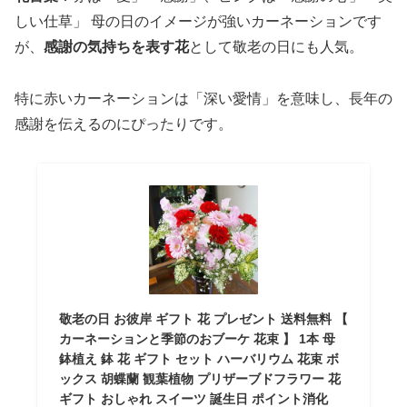
しい仕草」 母の日のイメージが強いカーネーションです
が、
感謝の気持ちを表す花
として敬老の日にも人気。
特に赤いカーネーションは「深い愛情」を意味し、長年の
感謝を伝えるのにぴったりです。
敬老の日 お彼岸 ギフト 花 プレゼント 送料無料 【
カーネーションと季節のおブーケ 花束 】 1本 母
鉢植え 鉢 花 ギフト セット ハーバリウム 花束 ボ
ックス 胡蝶蘭 観葉植物 プリザーブドフラワー 花
ギフト おしゃれ スイーツ 誕生日 ポイント消化