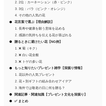
2位：カーネーション（赤・ピンク）
3位：バラ（ピンク・オレンジ）
その他の人気の花
花言葉で選ぶ【理由解説】
長寿や健康を願う意味を込める
感謝の気持ちを伝える花が喜ばれる
贈るときに避けたい花【NG例】
❌ 菊（キク）
❌ 白い花全般
❌ トゲの多い花
もっと知りたいプレゼント雑学【深掘り情報】
花以外の人気プレゼント
花＋別ギフトの組み合わせアイデア
海外では敬老の日に何を贈る？
関連記事・関連知識【プレゼント文化を深掘り】
✅ まとめ