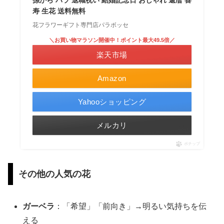
孫から バラ 退職祝い 結婚記念日 おしゃれ 還暦 喜
寿 生花 送料無料
花フラワーギフト専門店パラボッセ
＼お買い物マラソン開催中！ポイント最大49.5倍／
楽天市場
Amazon
Yahooショッピング
メルカリ
ポチップ
その他の人気の花
ガーベラ
：「希望」「前向き」→明るい気持ちを伝
える