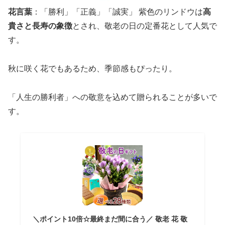
花言葉
：「勝利」「正義」「誠実」 紫色のリンドウは
高
貴さと長寿の象徴
とされ、敬老の日の定番花として人気で
す。
秋に咲く花でもあるため、季節感もぴったり。
「人生の勝利者」への敬意を込めて贈られることが多いで
す。
＼ポイント10倍☆最終まだ間に合う／ 敬老 花 敬