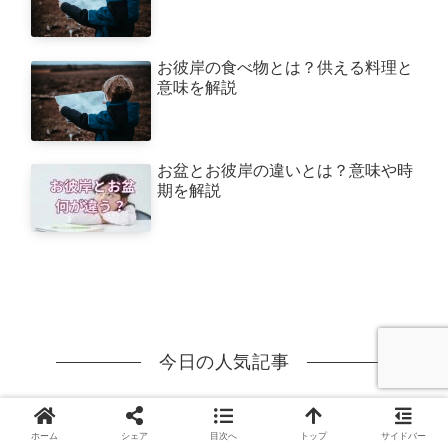
お彼岸の食べ物とは？供える料理と
意味を解説
お盆とお彼岸の違いとは？意味や時
期を解説
今日の人気記事
お彼岸の中日とは？意味と由来をわ
かりやすく解説
ホーム
シェア
目次へ
トップ
サイドバー