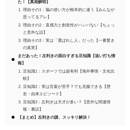
た！【真相解明】
理由その1：脳の使い方が根本的に違う【みんなが
思ってるアレ】
理由その2：直感力と創造性がハンパない【ちょっ
と意外な話】
理由その3：実は「選ばれし人」だった【一番驚き
の真実】
まだあった！左利きの面白すぎる豆知識【追い打ち情
報】
豆知識1：スポーツでは超有利【海外事情・文化比
較】
豆知識2：実は言葉が苦手？でも克服できる【歴
史・由来エピソード】
豆知識3：左利きは天才が多い？【意外な関連情
報・裏話】
【まとめ】左利きの謎、スッキリ解決！