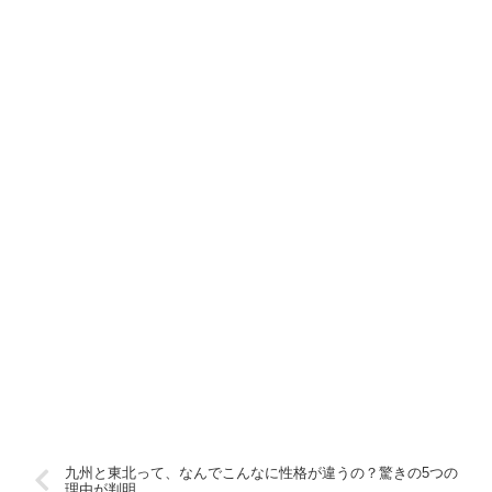
九州と東北って、なんでこんなに性格が違うの？驚きの5つの
理由が判明