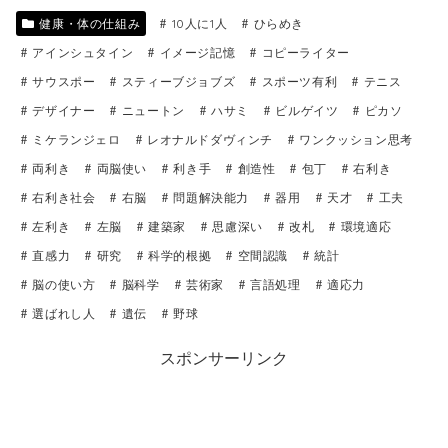
健康・体の仕組み
10人に1人
ひらめき
アインシュタイン
イメージ記憶
コピーライター
サウスポー
スティーブジョブズ
スポーツ有利
テニス
デザイナー
ニュートン
ハサミ
ビルゲイツ
ピカソ
ミケランジェロ
レオナルドダヴィンチ
ワンクッション思考
両利き
両脳使い
利き手
創造性
包丁
右利き
右利き社会
右脳
問題解決能力
器用
天才
工夫
左利き
左脳
建築家
思慮深い
改札
環境適応
直感力
研究
科学的根拠
空間認識
統計
脳の使い方
脳科学
芸術家
言語処理
適応力
選ばれし人
遺伝
野球
スポンサーリンク