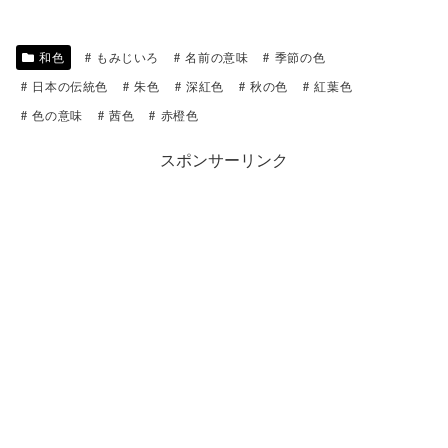
和色
もみじいろ
名前の意味
季節の色
日本の伝統色
朱色
深紅色
秋の色
紅葉色
色の意味
茜色
赤橙色
スポンサーリンク