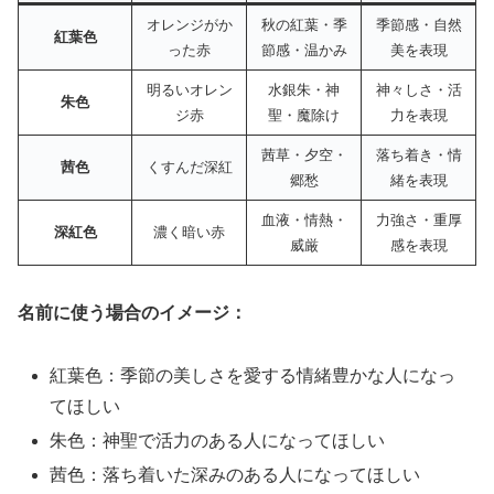
オレンジがか
秋の紅葉・季
季節感・自然
紅葉色
った赤
節感・温かみ
美を表現
明るいオレン
水銀朱・神
神々しさ・活
朱色
ジ赤
聖・魔除け
力を表現
茜草・夕空・
落ち着き・情
茜色
くすんだ深紅
郷愁
緒を表現
血液・情熱・
力強さ・重厚
深紅色
濃く暗い赤
威厳
感を表現
名前に使う場合のイメージ：
紅葉色：季節の美しさを愛する情緒豊かな人になっ
てほしい
朱色：神聖で活力のある人になってほしい
茜色：落ち着いた深みのある人になってほしい