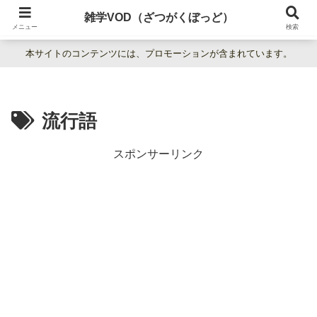
暮らしの疑問をわかりやすく解説。日常の「なぜ？」を楽しく学べる雑学百科
雑学VOD（ざつがくぼっど）
サイト。
メニュー
検索
本サイトのコンテンツには、プロモーションが含まれています。
流行語
スポンサーリンク