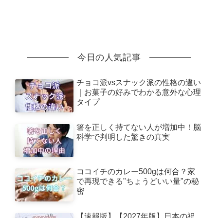
今日の人気記事
チョコ派vsスナック派の性格の違い
｜お菓子の好みでわかる意外な心理
タイプ
箸を正しく持てない人が増加中！脳
科学で判明した驚きの真実
ココイチのカレー500gは何合？家
で再現できる"ちょうどいい量"の秘
密
【速報版】【2027年版】日本の祝