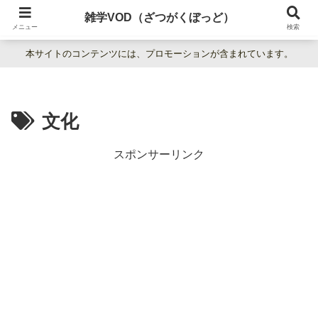
暮らしの疑問をわかりやすく解説。日常の「なぜ？」を楽しく学べる雑学百科
雑学VOD（ざつがくぼっど）
サイト。
メニュー
検索
本サイトのコンテンツには、プロモーションが含まれています。
文化
スポンサーリンク