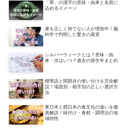
「翠」の漢字の意味・由来と名前に
込めるイメージ
箸を正しく持てない人が増加中！脳
科学で判明した驚きの真実
シルバーウィークとは？意味・由
来・次はいつ？過去の発生年まとめ
標準語と関西弁の使い分けを完全解
説！場面別・相手別の正しい選択方
法
東日本と西日本の食文化の違いを徹
底解説！味付け・食材・調理法の地
域特性