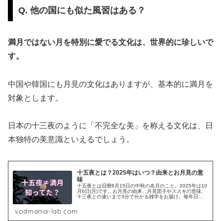
Q. 他の国にも似た風習はある？
満月ではない月を特別に愛でる文化は、世界的に珍しいで
す。
中国や韓国にも月見の文化はありますが、基本的に満月を
対象とします。
日本の十三夜のように「不完全な美」を称える文化は、日
本独特の美意識といえるでしょう。
十五夜とは？2025年はいつ？由来とお月見の意
味
十五夜とは旧暦8月15日の中秋の名月のこと。2025年は10
月6日(月)です。お月見の由来、月見団子やススキの意味、
十三夜との違いまで3分で分かる雑学をお届け。毎年日付
が変わる理由も解説！
vodmania-lab.com