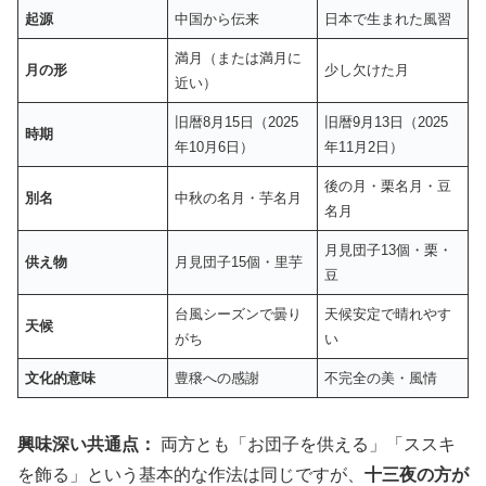
起源
中国から伝来
日本で生まれた風習
満月（または満月に
月の形
少し欠けた月
近い）
旧暦8月15日（2025
旧暦9月13日（2025
時期
年10月6日）
年11月2日）
後の月・栗名月・豆
別名
中秋の名月・芋名月
名月
月見団子13個・栗・
供え物
月見団子15個・里芋
豆
台風シーズンで曇り
天候安定で晴れやす
天候
がち
い
文化的意味
豊穣への感謝
不完全の美・風情
興味深い共通点：
両方とも「お団子を供える」「ススキ
を飾る」という基本的な作法は同じですが、
十三夜の方が