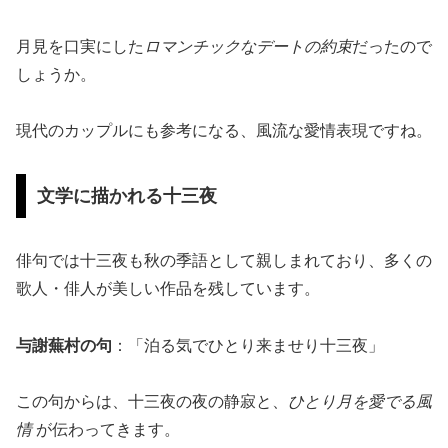
月見を口実にした
ロマンチックなデートの約束
だったので
しょうか。
現代のカップルにも参考になる、風流な愛情表現ですね。
文学に描かれる十三夜
俳句では十三夜も秋の季語として親しまれており、多くの
歌人・俳人が美しい作品を残しています。
与謝蕪村の句
：「泊る気でひとり来ませり十三夜」
この句からは、十三夜の夜の静寂と、
ひとり月を愛でる風
情
が伝わってきます。