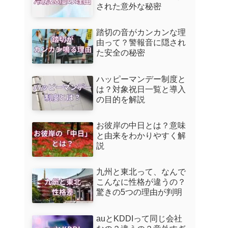
された意外な秘密
踏切の音がカンカンな理
由って？警報音に隠され
た安全の秘密
ハッピーマンデー制度と
は？対象祝日一覧と導入
の目的を解説
お彼岸の中日とは？意味
と由来をわかりやすく解
説
九州と東北って、なんで
こんなに性格が違うの？
驚きの5つの理由が判明
auとKDDIって同じ会社