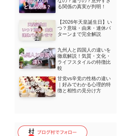
なの？違うの？意外すぎ
る関係の真実が判明！
【2026年天皇誕生日】い
つ？意味・由来・連休パ
ターンまで完全解説
九州人と四国人の違いを
徹底解説！気質・文化・
ライフスタイルの特徴比
較
甘党vs辛党の性格の違い
｜好みでわかる心理的特
徴と相性の見分け方