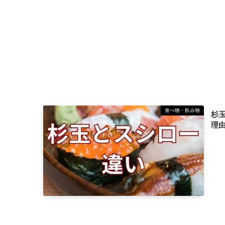
食べ物・飲み物
杉
理