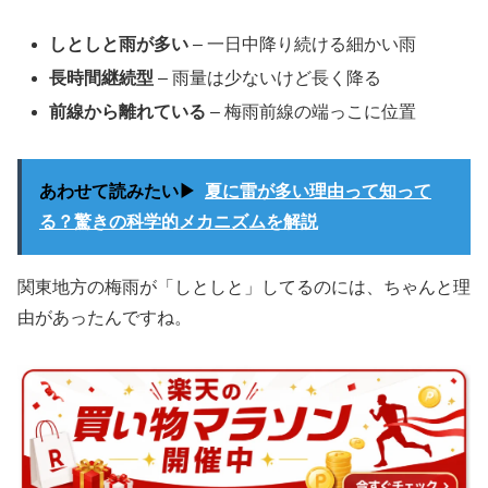
しとしと雨が多い
– 一日中降り続ける細かい雨
長時間継続型
– 雨量は少ないけど長く降る
前線から離れている
– 梅雨前線の端っこに位置
あわせて読みたい▶
夏に雷が多い理由って知って
る？驚きの科学的メカニズムを解説
関東地方の梅雨が「しとしと」してるのには、ちゃんと理
由があったんですね。