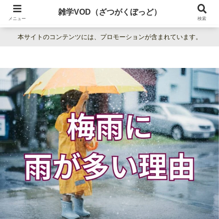
暮らしの疑問をわかりやすく解説。日常の「なぜ？」を楽しく学べる雑学百科
雑学VOD（ざつがくぼっど）
サイト。
メニュー
検索
本サイトのコンテンツには、プロモーションが含まれています。